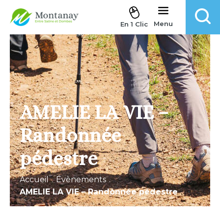
Aller au contenu
Menu
En 1 Clic
AMELIE LA VIE –
Randonnée
pédestre
Accueil
.
Évènements
.
AMELIE LA VIE – Randonnée pédestre