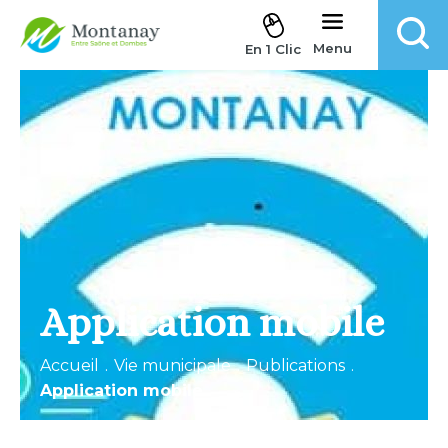
Aller au contenu
Menu
En 1 Clic
Application mobile
Accueil
.
Vie municipale
.
Publications
.
Application mobile