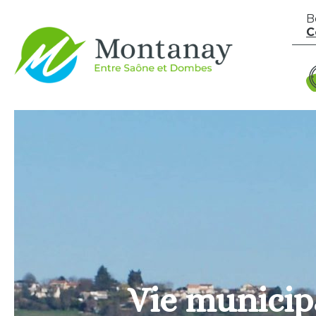
Aller au contenu
B
C
Vie municip