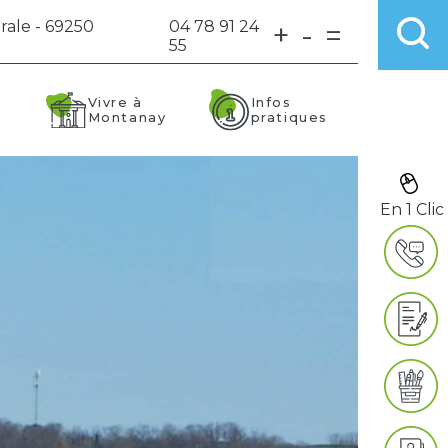
rale - 69250
04 78 91 24
+
-
=
55
Vivre à
Infos
Montanay
pratiques
En 1 Clic