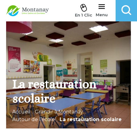
Aller au contenu
Menu
En 1 Clic
La restauration
scolaire
Accueil
.
Grandir à Montanay
.
Autour de l’école
.
La restauration scolaire