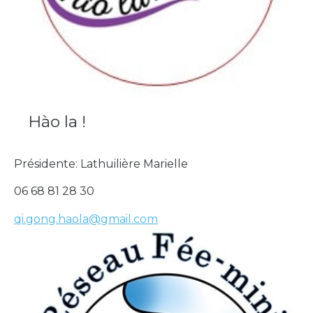
Hào la !
Présidente: Lathuilière Marielle
06 68 81 28 30
qi.gong.haola@gmail.com