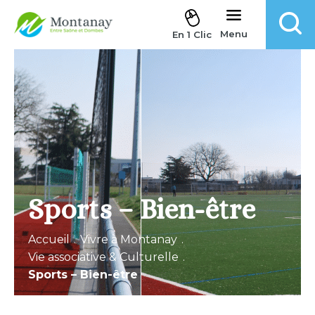
Aller au contenu
Menu
En 1 Clic
Sports – Bien-être
Accueil
.
Vivre à Montanay
.
Vie associative & Culturelle
.
Sports – Bien-être