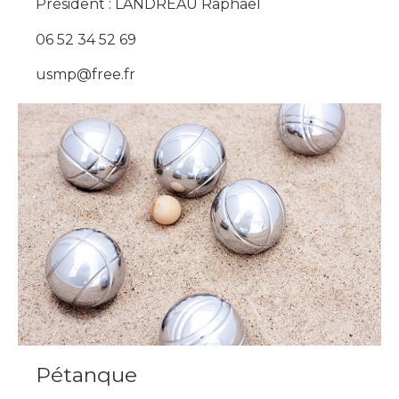
Président : LANDREAU Raphaël
06 52 34 52 69
usmp@free.fr
Pétanque