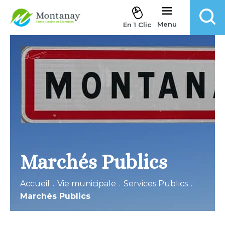
Aller au contenu
Menu
En 1 Clic
Marchés Publics
Accueil
.
Vie municipale
.
Services Publics
.
Marchés Publics