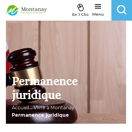
Aller au contenu
Menu
En 1 Clic
Permanence
juridique
Accueil
.
Vivre à Montanay
.
Permanence juridique