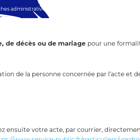
es administratives
.
Actes d’état civil
e, de décès ou de mariage
pour une formalit
ation de la personne concernée par l’acte et de
ez ensuite votre acte, par courrier, directemen
tps://www.service-public.fr/particuliers/vosdr