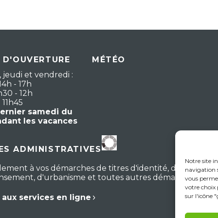
 D'OUVERTURE
MÉTÉO
 jeudi et vendredi :
14h - 17h
h30 - 12h
- 11h45
dernier samedi du
ndant les vacances
S ADMINISTRATIVES
Notre site i
lement à vos démarches de titres d'identité, d'actes d'ét
navigation s
censement, d'urbanisme et toutes autres démarches
vous permet
votre choix
sur l'icône 
aux services en ligne