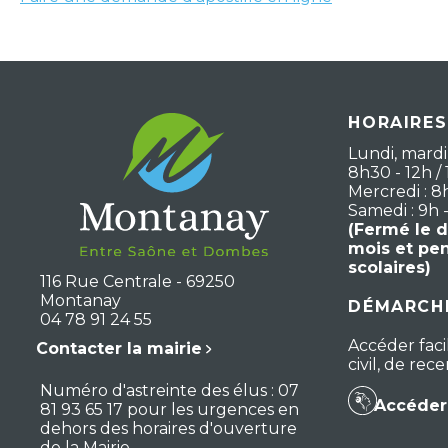
HORAIRES
Lundi, mardi,
8h30 - 12h / 
Mercredi : 8
Samedi : 9h 
(Fermé le 
mois et pe
scolaires)
116 Rue Centrale - 69250
Montanay
DÉMARCHE
04 78 91 24 55
Accéder faci
Contacter la mairie
civil, de re
Numéro d'astreinte des élus : 07
Accéder 
81 93 65 17 pour les urgences en
dehors des horaires d'ouverture
de la Mairie