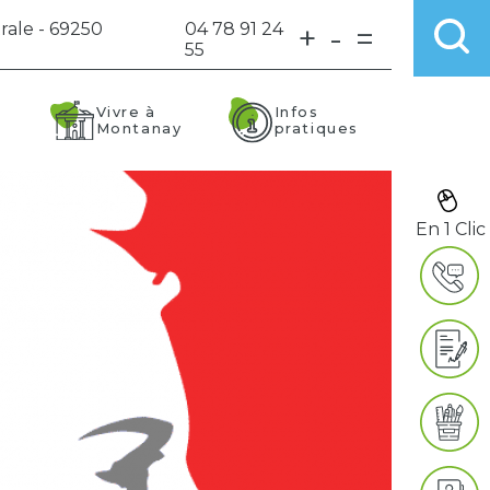
rale - 69250
04 78 91 24
+
-
=
55
Vivre à
Infos
Montanay
pratiques
En 1 Clic