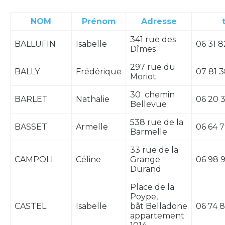
NOM
Prénom
Adresse
341 rue des
BALLUFIN
Isabelle
06 31 8
Dîmes
297 rue du
BALLY
Frédérique
07 81 3
Moriot
30 chemin
BARLET
Nathalie
06 20 3
Bellevue
538 rue de la
BASSET
Armelle
06 64 7
Barmelle
33 rue de la
CAMPOLI
Céline
Grange
06 98 9
Durand
Place de la
Poype,
CASTEL
Isabelle
bât Belladone
06 74 8
appartement