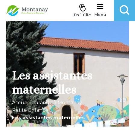
Aller au contenu
Menu
En 1 Clic
Les assistantes
maternelles
Accueil
.
Grandir à Montanay
.
Petite Enfance
.
Les assistantes maternelles