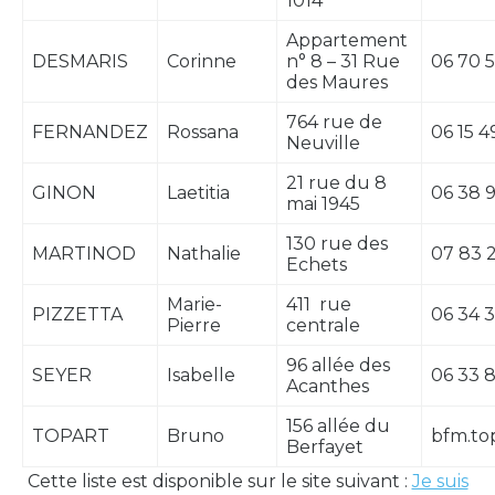
1014
Appartement
DESMARIS
Corinne
n° 8 – 31 Rue
06 70 5
des Maures
764 rue de
FERNANDEZ
Rossana
06 15 4
Neuville
21 rue du 8
GINON
Laetitia
06 38 9
mai 1945
130 rue des
MARTINOD
Nathalie
07 83 2
Echets
Marie-
411 rue
PIZZETTA
06 34 3
Pierre
centrale
96 allée des
SEYER
Isabelle
06 33 
Acanthes
156 allée du
TOPART
Bruno
bfm.to
Berfayet
Cette liste est disponible sur le site suivant :
Je suis