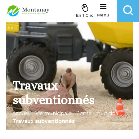
Aller au contenu
Menu
En 1 Clic
Travaux
subventionnés
Accueil
.
Vie municipale
.
Conseil municipal
.
Travaux subventionnés