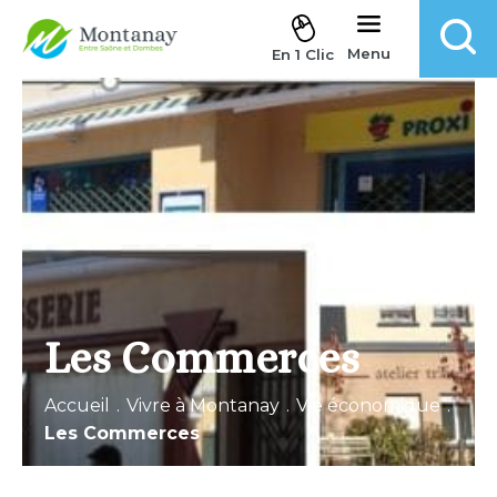
Aller au contenu
Menu
En 1 Clic
Les Commerces
Accueil
.
Vivre à Montanay
.
Vie économique
.
Les Commerces