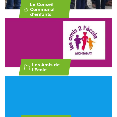
Le Conseil
Communal
d’enfants
Les Amis de
l’Ecole