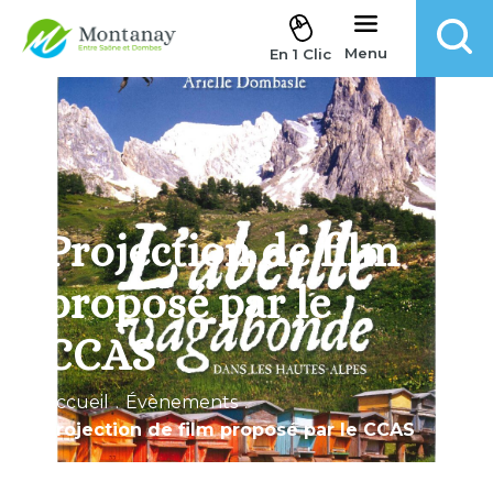
Aller au contenu
Menu
En 1 Clic
Projection de film
proposé par le
CCAS
Accueil
.
Évènements
.
Projection de film proposé par le CCAS