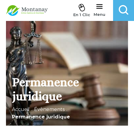
Aller au contenu
Menu
En 1 Clic
Permanence
juridique
Accueil
.
Évènements
.
Permanence juridique