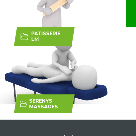
PATISSERIE
LM
SERENYS
MASSAGES