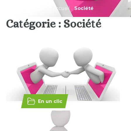
Accueil
.
Société
Catégorie :
Société
En un clic