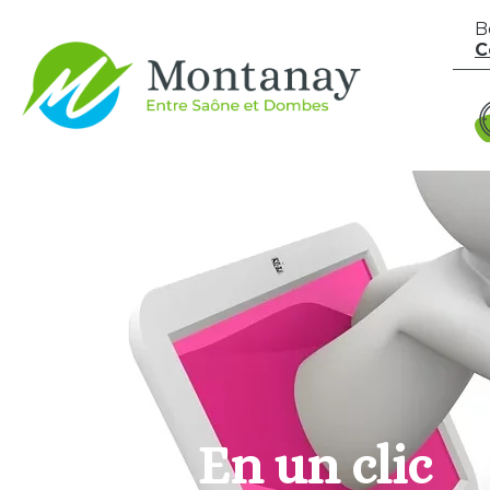
Aller au contenu
B
C
En un clic