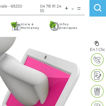
rale - 69250
04 78 91 24
+
-
=
55
Vivre à
Infos
Montanay
pratiques
En 1 Clic