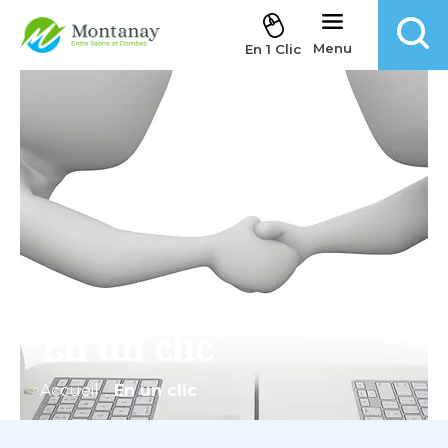
Aller au contenu
Menu
En 1 Clic
En un clic
Accueil
.
En un clic