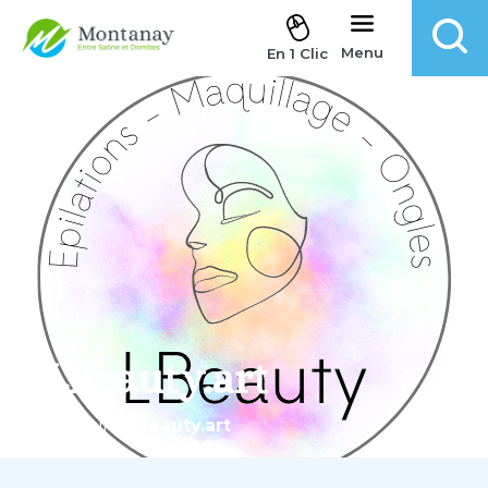
Aller au contenu
Menu
En 1 Clic
LBeauty.art
Accueil
.
LBeauty.art