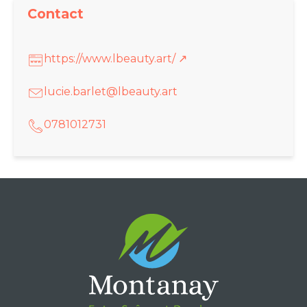
Contact
https://www.lbeauty.art/ ↗
lucie.barlet@lbeauty.art
0781012731