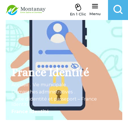
Aller au contenu
Menu
En 1 Clic
France Identité
Accueil
.
Vie municipale
.
Démarches administratives
.
Carte d’identité et passeport – France
Identité
.
France Identité