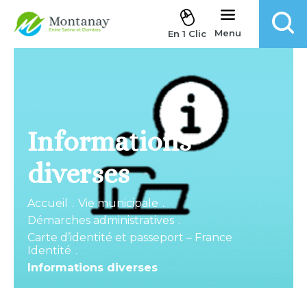
Aller au contenu
Menu
En 1 Clic
Informations
diverses
Accueil
.
Vie municipale
.
Démarches administratives
.
Carte d’identité et passeport – France
Identité
.
Informations diverses