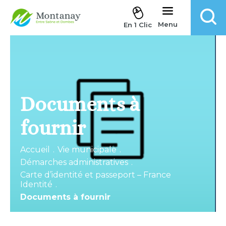
Aller au contenu
Menu
En 1 Clic
Documents à
fournir
Accueil
.
Vie municipale
.
Démarches administratives
.
Carte d’identité et passeport – France
Identité
.
Documents à fournir