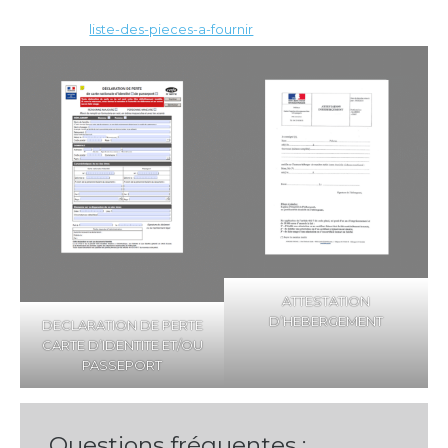
liste-des-pieces-a-fournir
Télécharger
ATTESTATION
D’HEBERGEMENT
DECLARATION DE PERTE
CARTE D’IDENTITE ET/OU
PASSEPORT
Questions fréquentes :