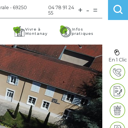
rale - 69250
04 78 91 24
+
-
=
55
Vivre à
Infos
Montanay
pratiques
En 1 Clic