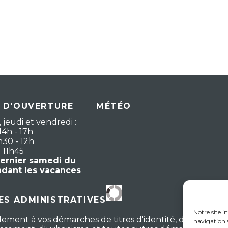
 D'OUVERTURE
MÉTÉO
 jeudi et vendredi :
14h - 17h
h30 - 12h
- 11h45
dernier samedi du
ndant les vacances
S ADMINISTRATIVES
Notre site i
lement à vos démarches de titres d'identité, d'actes d'ét
navigation s