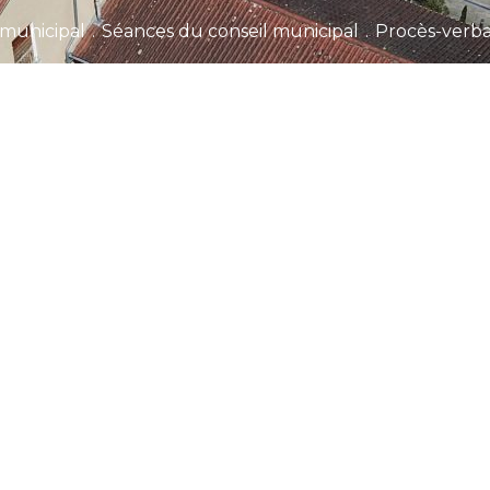
 municipal
.
Séances du conseil municipal
.
Procès-verb