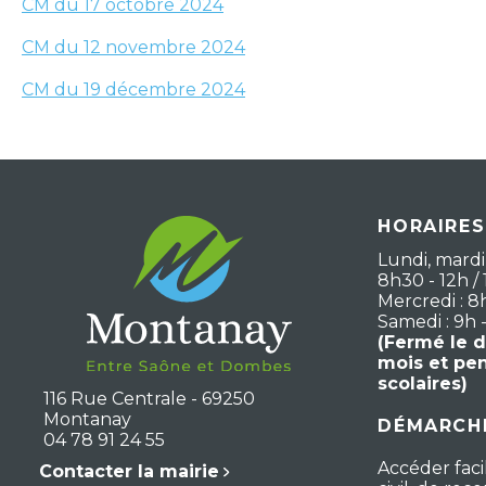
CM du 17 octobre 2024
CM du 12 novembre 2024
CM du 19 décembre 2024
HORAIRES
Lundi, mardi,
8h30 - 12h / 
Mercredi : 8
Samedi : 9h 
(Fermé le 
mois et pe
scolaires)
116 Rue Centrale - 69250
Montanay
DÉMARCHE
04 78 91 24 55
Accéder faci
Contacter la mairie