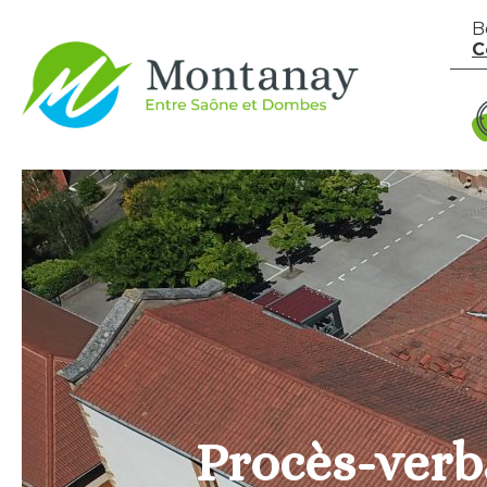
Aller au contenu
B
C
Procès-verb