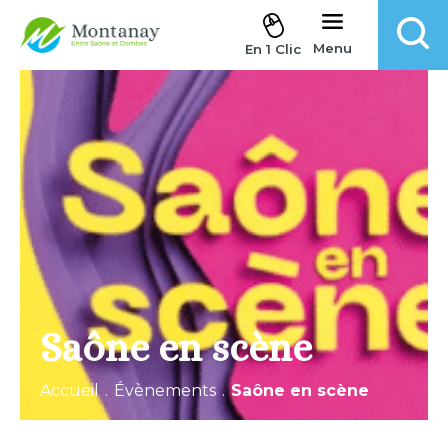
Aller au contenu
Menu
En 1 Clic
Saône en scène
Accueil
.
Évènements
.
Saône en scène