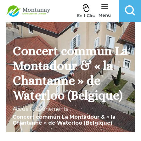
Aller au contenu
Menu
En 1 Clic
Concert commun La
Montadour & « la
Chantanne » de
Waterloo (Belgique)
Accueil
.
Évènements
.
Concert commun La Montadour & « la
Chantanne » de Waterloo (Belgique)