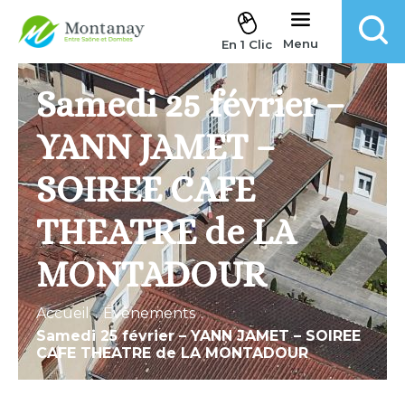
Aller au contenu
Menu
En 1 Clic
Samedi 25 février –
YANN JAMET –
SOIREE CAFE
THEATRE de LA
MONTADOUR
Accueil
.
Évènements
.
Samedi 25 février – YANN JAMET – SOIREE
CAFE THEATRE de LA MONTADOUR