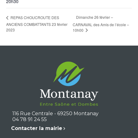
20h30
Dimanche 26 février –
REPAS CHOUCROUTE DES
ANCIENS COMBATTANTS 23 février
CARNAVAL des Amis de l’école –
2023
10h00
116 Rue Centrale - 69250 Montanay
04 78 91 24 55
Contacter la mairie