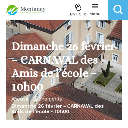
Aller au contenu
Menu
En 1 Clic
Dimanche 26 février
– CARNAVAL des
Amis de l’école –
10h00
Accueil
.
Évènements
.
Dimanche 26 février – CARNAVAL des
Amis de l’école – 10h00