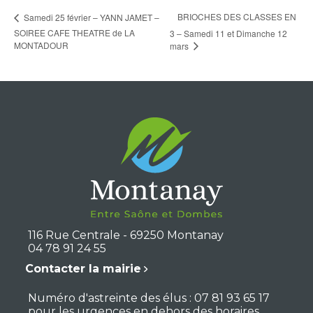
BRIOCHES DES CLASSES EN
Samedi 25 février – YANN JAMET –
SOIREE CAFE THEATRE de LA
3 – Samedi 11 et Dimanche 12
MONTADOUR
mars
116 Rue Centrale - 69250 Montanay
04 78 91 24 55
Contacter la mairie
Numéro d'astreinte des élus : 07 81 93 65 17
pour les urgences en dehors des horaires