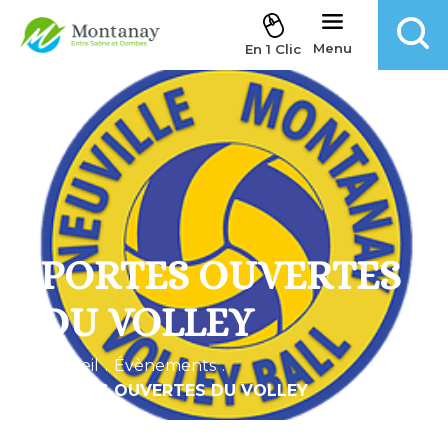
Aller au contenu
Menu
En 1 Clic
PORTES OUVERTES
DU VOLLEY
Accueil
.
Évènements
.
PORTES OUVERTES DU VOLLEY