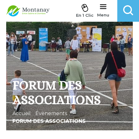
Aller au contenu
Menu
En 1 Clic
FORUM DES
ASSOCIATIONS
Accueil
.
Évènements
.
FORUM DES ASSOCIATIONS