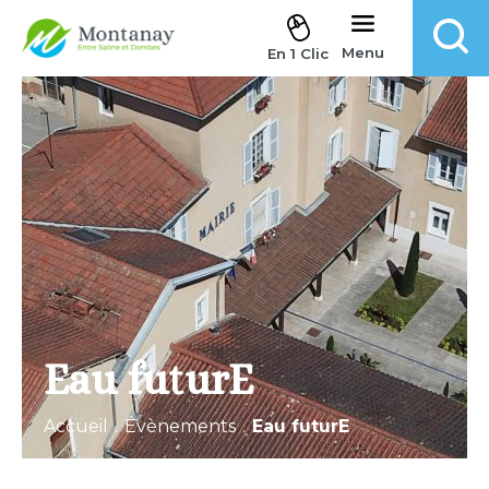
Aller au contenu
Menu
En 1 Clic
Eau futurE
Accueil
.
Évènements
.
Eau futurE