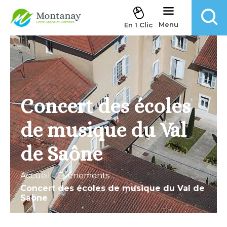
Aller au contenu
Menu
En 1 Clic
Concert des écoles
de musique du Val
de Saône
Accueil
.
Évènements
.
Concert des écoles de musique du Val de
Saône