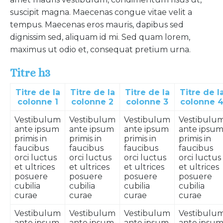
suscipit magna. Maecenas congue vitae velit a
tempus. Maecenas eros mauris, dapibus sed
dignissim sed, aliquam id mi. Sed quam lorem,
maximus ut odio et, consequat pretium urna.
Titre h3
Titre de la
Titre de la
Titre de la
Titre de l
colonne 1
colonne 2
colonne 3
colonne 
Vestibulum
Vestibulum
Vestibulum
Vestibulu
ante ipsum
ante ipsum
ante ipsum
ante ipsu
primis in
primis in
primis in
primis in
faucibus
faucibus
faucibus
faucibus
orci luctus
orci luctus
orci luctus
orci luctus
et ultrices
et ultrices
et ultrices
et ultrices
posuere
posuere
posuere
posuere
cubilia
cubilia
cubilia
cubilia
curae
curae
curae
curae
Vestibulum
Vestibulum
Vestibulum
Vestibulu
ante ipsum
ante ipsum
ante ipsum
ante ipsu