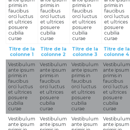
primis in
primis in
primis in
primis in
faucibus
faucibus
faucibus
faucibus
orci luctus
orci luctus
orci luctus
orci luctus
et ultrices
et ultrices
et ultrices
et ultrices
posuere
posuere
posuere
posuere
cubilia
cubilia
cubilia
cubilia
curae
curae
curae
curae
Titre de la
Titre de la
Titre de la
Titre de la
colonne 1
colonne 2
colonne 3
colonne 4
Vestibulum
Vestibulum
Vestibulum
Vestibulum
ante ipsum
ante ipsum
ante ipsum
ante ipsum
primis in
primis in
primis in
primis in
faucibus
faucibus
faucibus
faucibus
orci luctus
orci luctus
orci luctus
orci luctus
et ultrices
et ultrices
et ultrices
et ultrices
posuere
posuere
posuere
posuere
cubilia
cubilia
cubilia
cubilia
curae
curae
curae
curae
Vestibulum
Vestibulum
Vestibulum
Vestibulum
ante ipsum
ante ipsum
ante ipsum
ante ipsum
primis in
primis in
primis in
primis in