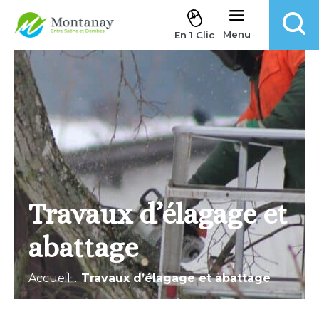
Aller au contenu
Menu
En 1 Clic
Travaux d’élagage et
abattage
Accueil
.
Travaux d’élagage et abattage