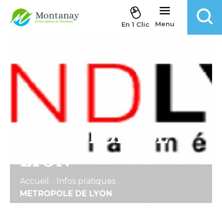
Aller au contenu
Menu
En 1 Clic
METROPOLE DE
LYON
Accueil
.
Infos pratiques
.
METROPOLE DE LYON