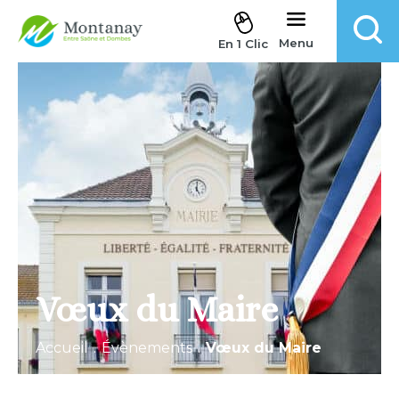
Aller au contenu
Menu
En 1 Clic
Vœux du Maire
Accueil
.
Évènements
.
Vœux du Maire