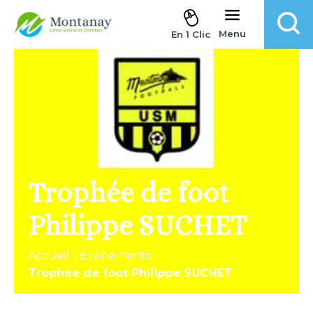
Aller au contenu
Menu
En 1 Clic
Trophée de foot
Philippe SUCHET
Accueil
.
Évènements
.
Trophée de foot Philippe SUCHET