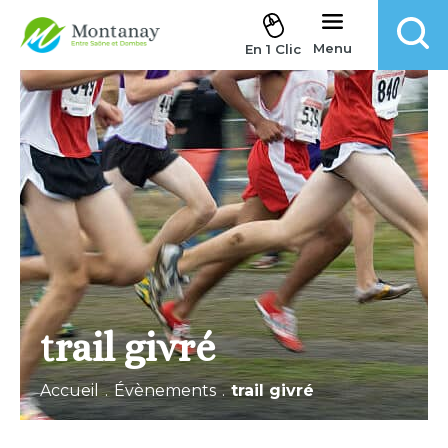
Aller au contenu
Menu
En 1 Clic
trail givré
Accueil
.
Évènements
.
trail givré