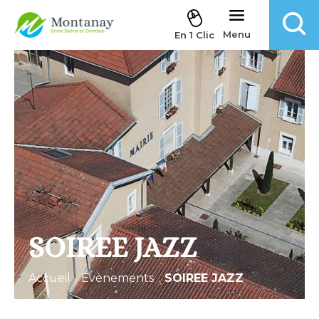
Aller au contenu
Menu
En 1 Clic
SOIREE JAZZ
Accueil
.
Évènements
.
SOIREE JAZZ