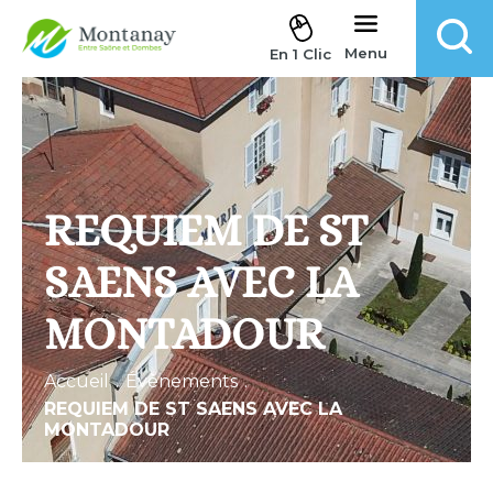
Aller au contenu
Menu
En 1 Clic
REQUIEM DE ST
SAENS AVEC LA
MONTADOUR
Accueil
.
Évènements
.
REQUIEM DE ST SAENS AVEC LA
MONTADOUR