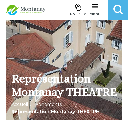
Aller au contenu
Menu
En 1 Clic
Représentation
Montanay THEATRE
Accueil
.
Évènements
.
Représentation Montanay THEATRE