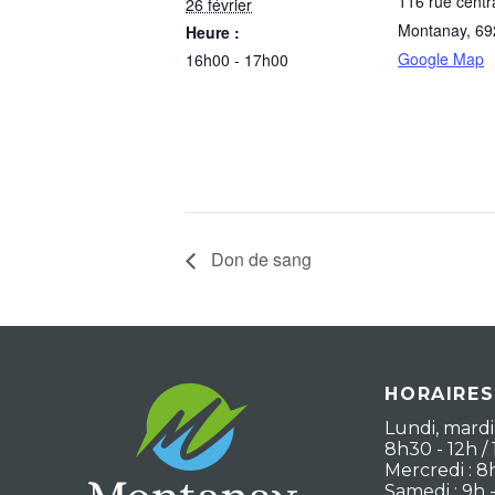
116 rue centr
26 février
Montanay
,
69
Heure :
Google Map
16h00 - 17h00
Don de sang
HORAIRES
Lundi, mardi,
8h30 - 12h / 
Mercredi : 8
Samedi : 9h 