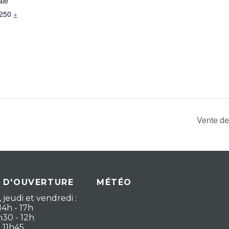
ale
250
+
Vente d
 D'OUVERTURE
MÉTÉO
 jeudi et vendredi :
14h - 17h
h30 - 12h
- 11h45