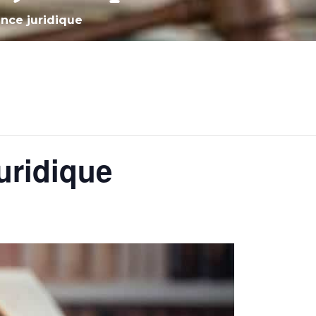
nce juridique
uridique