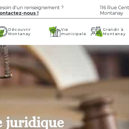
esoin d'un renseignement ?
116 Rue Cent
ontactez-nous !
Montanay
Vie
Grandir à
Découvrir
municipale
Montanay
Montanay
 juridique