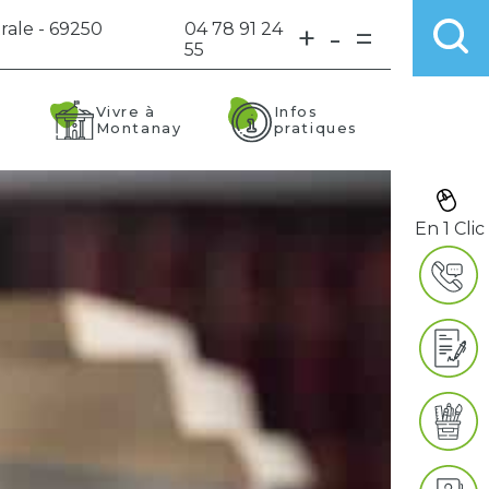
rale - 69250
04 78 91 24
+
-
=
55
Vivre à
Infos
Montanay
pratiques
En 1 Clic