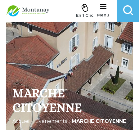
Aller au contenu
Menu
En 1 Clic
MARCHE
CITOYENNE
Accueil
.
Évènements
.
MARCHE CITOYENNE