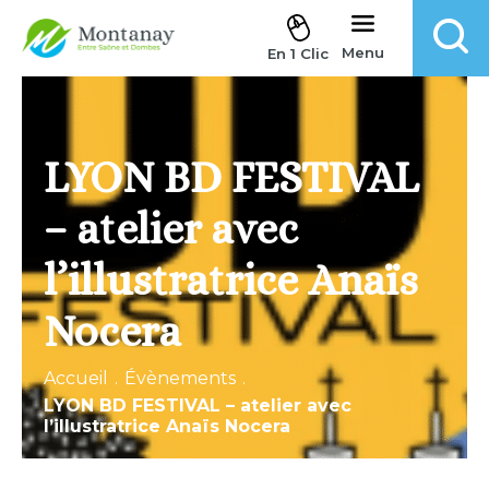
Aller au contenu
Menu
En 1 Clic
LYON BD FESTIVAL
– atelier avec
l’illustratrice Anaïs
Nocera
Accueil
.
Évènements
.
LYON BD FESTIVAL – atelier avec
l’illustratrice Anaïs Nocera