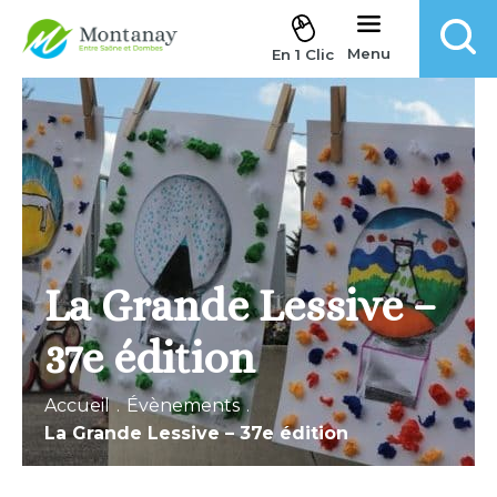
Aller au contenu
Menu
En 1 Clic
La Grande Lessive –
37e édition
Accueil
.
Évènements
.
La Grande Lessive – 37e édition