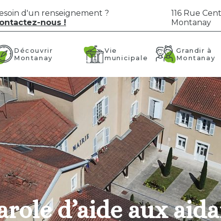
esoin d'un renseignement ?
116 Rue Cent
ontactez-nous !
Montanay
Vie
Grandir à
Découvrir
municipale
Montanay
Montanay
arole d’aide aux aida