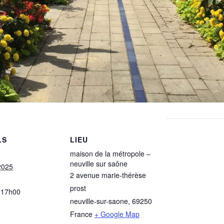
LS
LIEU
maison de la métropole –
neuville sur saône
2025
2 avenue marie-thérèse
prost
 17h00
neuville-sur-saone
,
69250
France
+ Google Map