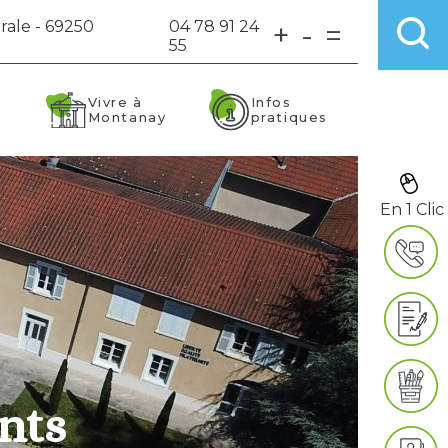
rale - 69250
04 78 91 24
+
-
=
55
Vivre à
Infos
Montanay
pratiques
En 1 Clic
nts