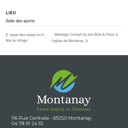
LIEU
Salle des sports
Message Concert du duo Blob & Filson à
repas des classe en 6 –
fête du village
l’église de Montanay
116 Rue Centrale - 69250 Montanay
04 78 91 24 55