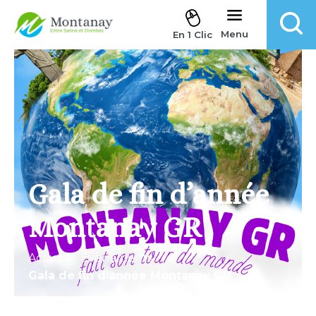
Aller au contenu
Menu
En 1 Clic
Gala de fin d’année
Montanay GR
Accueil
.
Évènements
.
Gala de fin d’année Montanay GR