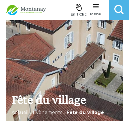
Aller au contenu
Menu
En 1 Clic
Fête du village
Accueil
.
Évènements
.
Fête du village