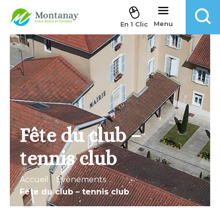
Aller au contenu
Menu
En 1 Clic
Fête du club –
tennis club
Accueil
.
Évènements
.
Fête du club – tennis club