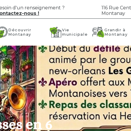
esoin d'un renseignement ?
116 Rue Cent
ontactez-nous !
Montanay
Vie
Grandir à
Découvrir
municipale
Montanay
Montanay
sses en 6