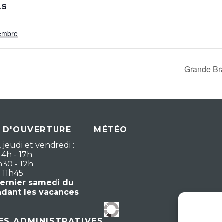
LS
embre
Grande Bra
 D'OUVERTURE
MÉTÉO
 jeudi et vendredi :
14h - 17h
h30 - 12h
- 11h45
dernier samedi du
ndant les vacances
S ADMINISTRATIVES