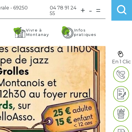
rale - 69250
04 78 91 24
+
-
=
55
Vivre à
Infos
Montanay
pratiques
En 1 Clic