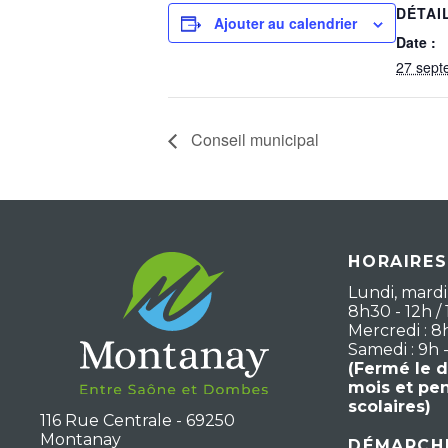
DÉTAI
Ajouter au calendrier
Date :
27 sept
Conseil municipal
HORAIRES
Lundi, mardi,
8h30 - 12h / 
Mercredi : 8
Samedi : 9h 
(Fermé le 
mois et pe
scolaires)
116 Rue Centrale - 69250
Montanay
DÉMARCHE