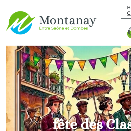
Aller au contenu
B
C
fête des Cla