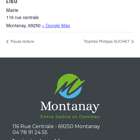
LIEU
Mairie
116 rue centrale
Montanay
,
69250
+ Google Map
Pause lecture
Trophée Philippe SUCHET
116 Rue Centrale - 69250 Montanay
04 78 91 24 55