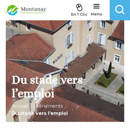
Aller au contenu
Menu
En 1 Clic
Du stade vers
l’emploi
Accueil
.
Évènements
.
Du stade vers l’emploi