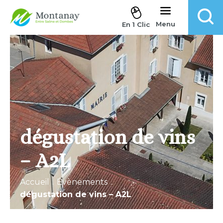
Aller au contenu
Menu
En 1 Clic
dégustation de vins
– A2L
Accueil
.
Évènements
.
dégustation de vins – A2L